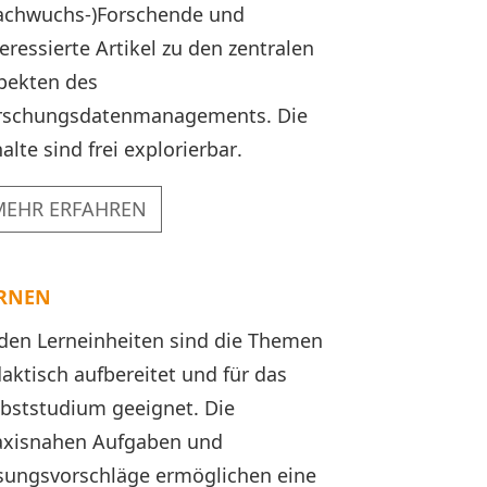
achwuchs-)Forschende und
teressierte Artikel zu den zentralen
pekten des
rschungsdatenmanagements. Die
alte sind frei explorierbar.
MEHR ERFAHREN
RNEN
 den Lerneinheiten sind die Themen
daktisch aufbereitet und für das
lbststudium geeignet. Die
axisnahen Aufgaben und
sungsvorschläge ermöglichen eine