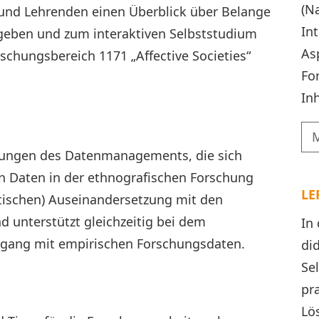
(N
und Lehrenden einen Überblick über Belange
In
ben und zum interaktiven Selbststudium
As
rschungsbereich 1171 „Affective Societies“
Fo
Inh
erungen des Datenmanagements, die sich
ven Daten in der ethnografischen Forschung
LE
ritischen) Auseinandersetzung mit den
 unterstützt gleichzeitig bei dem
In
mgang mit empirischen Forschungsdaten.
di
Se
pr
Lö