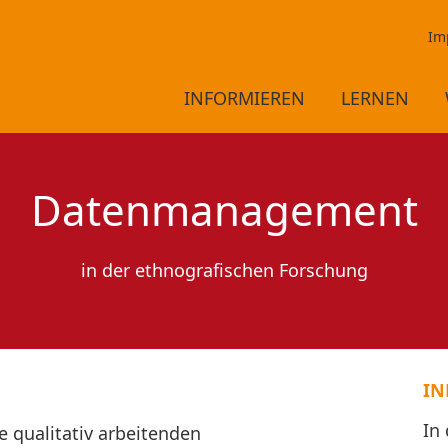
Im
INFORMIEREN
LERNEN
Datenmanagement
in der ethnografischen Forschung
IN
In
ie qualitativ arbeitenden